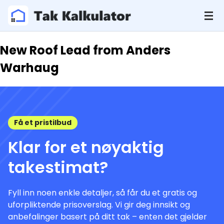
New Roof Lead from Anders
Warhaug
Få et pristilbud
Klar for et nøyaktig
takestimat?
Fyll inn noen enkle detaljer, så får du et gratis og
uforpliktende prisoverslag. Vi gir deg innsikt og
anbefalinger basert på ditt tak – enten det gjelder