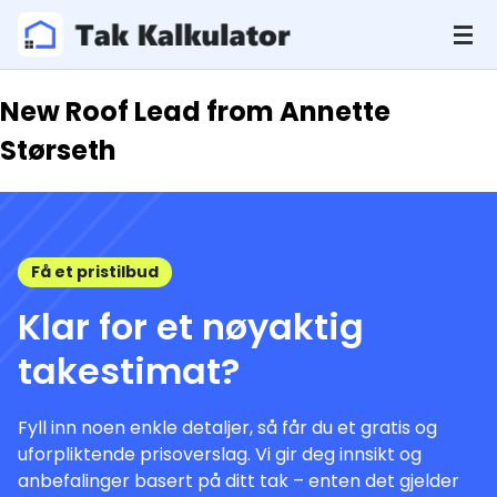
New Roof Lead from Annette
Størseth
Få et pristilbud
Klar for et nøyaktig
takestimat?
Fyll inn noen enkle detaljer, så får du et gratis og
uforpliktende prisoverslag. Vi gir deg innsikt og
anbefalinger basert på ditt tak – enten det gjelder