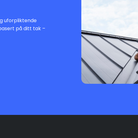
 og uforpliktende
basert på ditt tak –