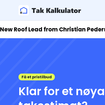
New Roof Lead from Christian Peder
Få et pristilbud
Klar for et nøy