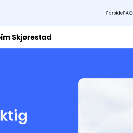
Forside
FAQ
eim Skjørestad
aktig