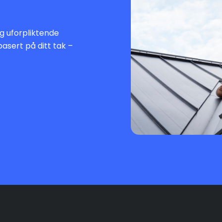
 og uforpliktende
basert på ditt tak –