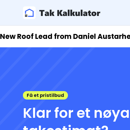
New Roof Lead from Daniel Austarh
Få et pristilbud
Klar for et nøy