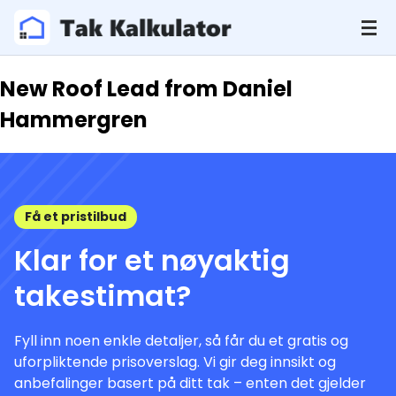
New Roof Lead from Daniel
Hammergren
Få et pristilbud
Klar for et nøyaktig
takestimat?
Fyll inn noen enkle detaljer, så får du et gratis og
uforpliktende prisoverslag. Vi gir deg innsikt og
anbefalinger basert på ditt tak – enten det gjelder