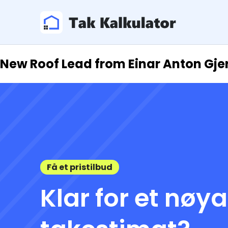
New Roof Lead from Einar Anton Gje
Få et pristilbud
Klar for et nøy