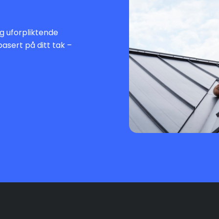
 og uforpliktende
basert på ditt tak –