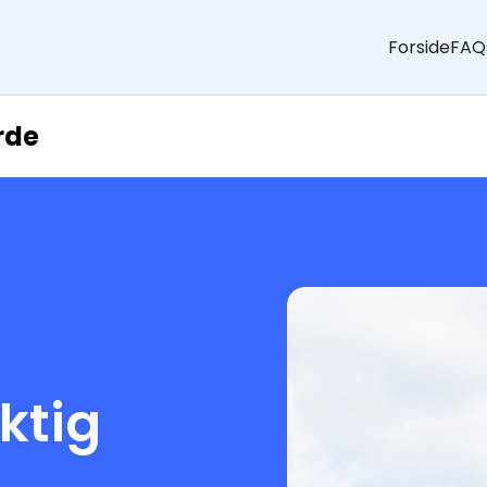
Forside
FAQ
rde
aktig