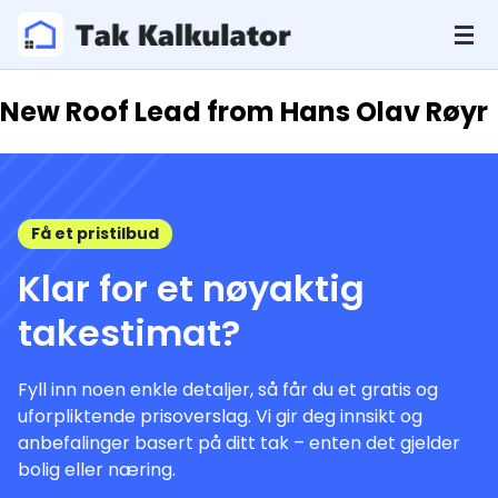
New Roof Lead from Hans Olav Røyr
Få et pristilbud
Klar for et nøyaktig
takestimat?
Fyll inn noen enkle detaljer, så får du et gratis og
uforpliktende prisoverslag. Vi gir deg innsikt og
anbefalinger basert på ditt tak – enten det gjelder
bolig eller næring.