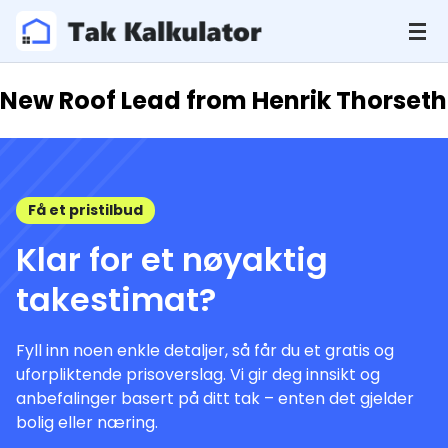
New Roof Lead from Henrik Thorseth
Få et pristilbud
Klar for et nøyaktig
takestimat?
Fyll inn noen enkle detaljer, så får du et gratis og
uforpliktende prisoverslag. Vi gir deg innsikt og
anbefalinger basert på ditt tak – enten det gjelder
bolig eller næring.