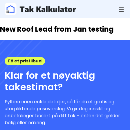
New Roof Lead from Jan testing
Få et pristilbud
Klar for et nøyaktig
takestimat?
Fyll inn noen enkle detaljer, så får du et gratis og
uforpliktende prisoverslag. Vi gir deg innsikt og
anbefalinger basert på ditt tak – enten det gjelder
bolig eller næring.