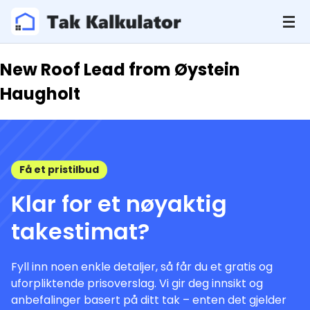
New Roof Lead from Øystein
Haugholt
Få et pristilbud
Klar for et nøyaktig
takestimat?
Fyll inn noen enkle detaljer, så får du et gratis og
uforpliktende prisoverslag. Vi gir deg innsikt og
anbefalinger basert på ditt tak – enten det gjelder