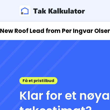
New Roof Lead from Per Ingvar Olse
Få et pristilbud
Klar for et nøy