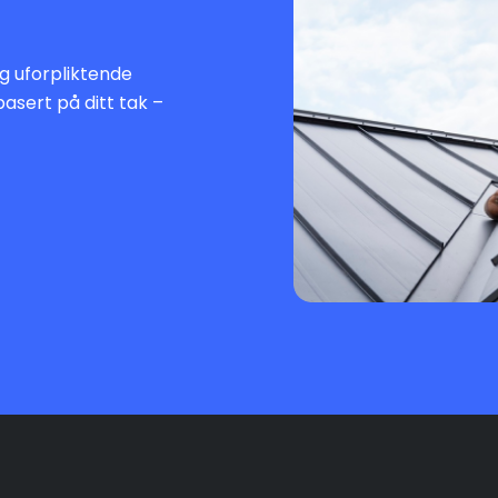
 og uforpliktende
basert på ditt tak –