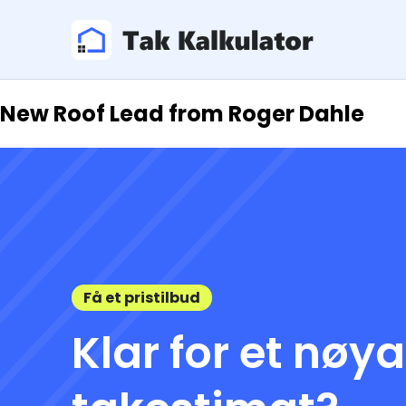
New Roof Lead from Roger Dahle
Få et pristilbud
Klar for et nøy