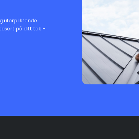
 og uforpliktende
basert på ditt tak –