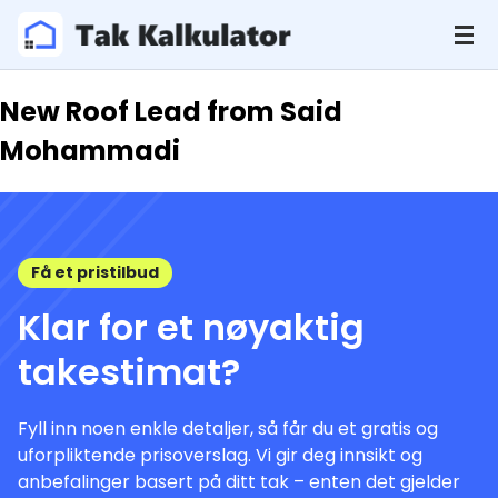
New Roof Lead from Said
Mohammadi
Få et pristilbud
Klar for et nøyaktig
takestimat?
Fyll inn noen enkle detaljer, så får du et gratis og
uforpliktende prisoverslag. Vi gir deg innsikt og
anbefalinger basert på ditt tak – enten det gjelder