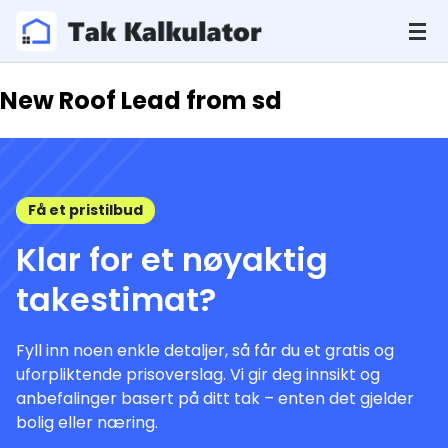
New Roof Lead from sd
Få et pristilbud
Klar for et nøyaktig
takestimat?
Fyll inn noen enkle detaljer, så får du et gratis og
uforpliktende prisoverslag. Vi gir deg innsikt og
anbefalinger basert på ditt tak – enten det gjelder
bolig eller næring.