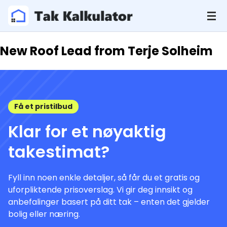
New Roof Lead from Terje Solheim
Få et pristilbud
Klar for et nøyaktig
takestimat?
Fyll inn noen enkle detaljer, så får du et gratis og
uforpliktende prisoverslag. Vi gir deg innsikt og
anbefalinger basert på ditt tak – enten det gjelder
bolig eller næring.