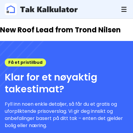
New Roof Lead from Trond Nilsen
Få et pristilbud
Klar for et nøyaktig
takestimat?
Fyll inn noen enkle detaljer, så får du et gratis og
uforpliktende prisoverslag. Vi gir deg innsikt og
anbefalinger basert på ditt tak – enten det gjelder
bolig eller næring.